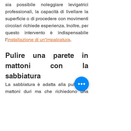
sia possibile noleggiare levigatrici 
professionali, la capacità di livellare la 
superficie o di procedere con movimenti 
circolari richiede esperienza. Inoltre, per 
questo intervento è indispensabile 
l'
installazione di un'impalcatura
.
Pulire una parete in 
mattoni con la 
sabbiatura
La sabbiatura è adatta alla pulizia di 
mattoni duri ma che richiedono una 
pulizia a secco. Con questa tecnica, le 
microparticelle proiettate sono costituite 
da granelli di sabbia più abrasivi.