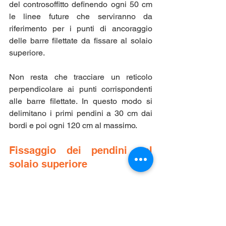
del controsoffitto definendo ogni 50 cm 
le linee future che serviranno da 
riferimento per i punti di ancoraggio 
delle barre filettate da fissare al solaio 
superiore.
Non resta che tracciare un reticolo 
perpendicolare ai punti corrispondenti 
alle barre filettate. In questo modo si 
delimitano i primi pendini a 30 cm dai 
bordi e poi ogni 120 cm al massimo.
Fissaggio dei pendini nel 
solaio superiore
La fase inizia misurando la distanza tra 
il pavimento superiore e la staffa, quindi 
aggiungendo circa 2 cm per definire la 