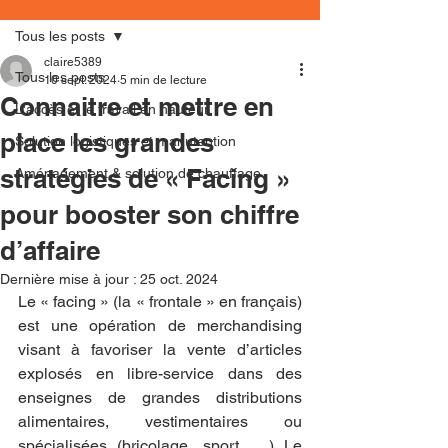
Tous les posts
claire5389
Tous les posts
10 sept. 2024
5 min de lecture
Connaitre et mettre en
L'accès et le travail en hauteur
place les grandes
Solution logistiques et manutention
stratégies de « Facing »
Aménagement & solution de chauffage
pour booster son chiffre
d’affaire
Dernière mise à jour :
25 oct. 2024
Le « facing » (la « frontale » en français) 
est une opération de merchandising 
visant à favoriser la vente d’articles 
explosés en libre-service dans des 
enseignes de grandes distributions 
alimentaires, vestimentaires ou 
spécialisées (bricolage, sport, …) Le 