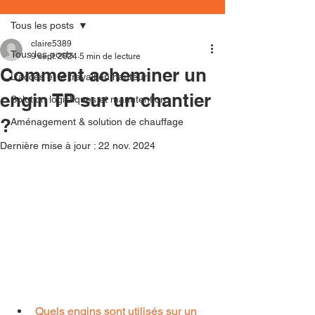
Tous les posts
claire5389
Tous les posts
9 sept. 2024
5 min de lecture
Comment acheminer un
L'accès et le travail en hauteur
engin TP sur un chantier
Solution logistiques et manutention
?
Aménagement & solution de chauffage
Dernière mise à jour :
22 nov. 2024
Quels engins sont utilisés sur un 