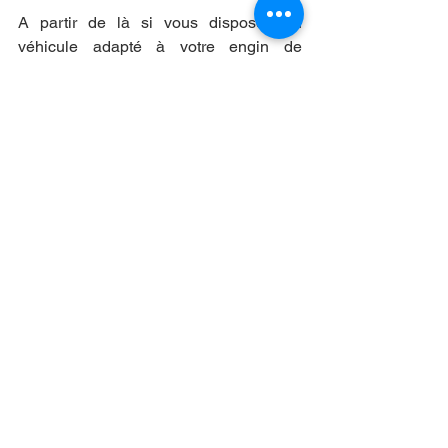
A partir de là si vous disposez du 
véhicule adapté à votre engin de 
chantier à transporter, nous pouvons 
vous proposer les rampes qui 
permettront son chargement dans votre 
véhicule ou remorque. Notre 
classification par charge maximale 
admise vous permettra de trouver 
directement les rampes de chargements 
les plus adaptés à votre besoin et à 
l’engin à charger.
Une fois que vous avez rassemblé 
l’ensemble de ces éléments et que vous 
souhaitez mettre en place le transport 
proprement dit, il vous faudra considérer 
l’arrimage de votre engin sur la 
remorque ou dans l’utilitaire choisi. Pour 