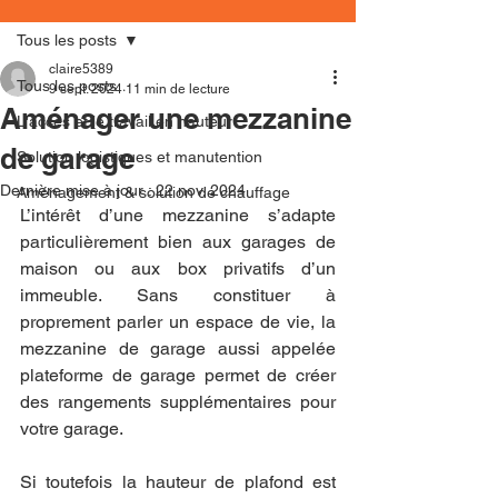
Tous les posts
claire5389
Tous les posts
9 sept. 2024
11 min de lecture
Aménager une mezzanine
L'accès et le travail en hauteur
de garage
Solution logistiques et manutention
Dernière mise à jour :
22 nov. 2024
Aménagement & solution de chauffage
L’intérêt d’une mezzanine s’adapte 
particulièrement bien aux garages de 
maison ou aux box privatifs d’un 
immeuble. Sans constituer à 
proprement parler un espace de vie, la 
mezzanine de garage aussi appelée 
plateforme de garage permet de créer 
des rangements supplémentaires pour 
votre garage.
Si toutefois la hauteur de plafond est 