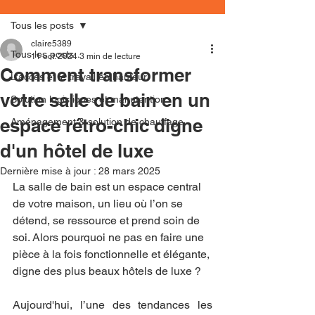
Tous les posts
claire5389
Tous les posts
11 oct. 2024
3 min de lecture
Comment transformer
L'accès et le travail en hauteur
votre salle de bain en un
Solution logistiques et manutention
espace rétro-chic digne
Aménagement & solution de chauffage
d'un hôtel de luxe
Dernière mise à jour :
28 mars 2025
La salle de bain est un espace central 
de votre maison, un lieu où l’on se 
détend, se ressource et prend soin de 
soi. Alors pourquoi ne pas en faire une 
pièce à la fois fonctionnelle et élégante, 
digne des plus beaux hôtels de luxe ?
Aujourd'hui, l’une des tendances les 